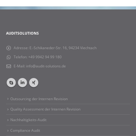
AUDITSOLUTIONS
Adresse:
E.-Schikaneder-Str. 16, 94234 Viechtach
Telefon:
+49 9942 94 99 180
E-Mail:
info@audit-solutions.de
Outsourcing der Internen Revision
Quality Assessment der Internen Revision
Nachhaltigkeits-Audit
Compliance Audit