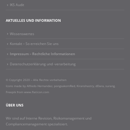
IKS Audit
AKTUELLES UND INFORMATION
Wissenswertes
Kontakt – So erreichen Sie uns
Impressum – Rechtliche Informationen​
Datenschutzerklärung und -verarbeitung
© Copyright 2020 – Alle Rechte vorbehalten
Icons made by
Alfredo Hernandez
,
pongsakornRed
,
Kiranshastry
,
dDara
,
surang
,
Freepik
from
www.flaticon.com
ÜBER UNS
Wir sind auf Interne Revision, Risikomanagement und
Compliancemanagement spezialisiert.