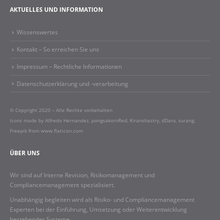
AKTUELLES UND INFORMATION
Wissenswertes
Kontakt – So erreichen Sie uns
Impressum – Rechtliche Informationen​
Datenschutzerklärung und -verarbeitung
© Copyright 2020 – Alle Rechte vorbehalten
Icons made by
Alfredo Hernandez
,
pongsakornRed
,
Kiranshastry
,
dDara
,
surang
,
Freepik
from
www.flaticon.com
ÜBER UNS
Wir sind auf Interne Revision, Risikomanagement und
Compliancemanagement spezialisiert.
Unabhängig begleiten wird als Risiko- und Compliancemanagement
Experten bei der Einführung, Umsetzung oder Weiterentwicklung
bestehender Systeme.