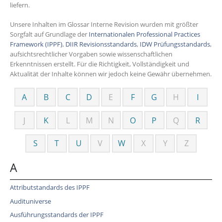
liefern.
Unsere Inhalten im Glossar Interne Revision wurden mit größter
Sorgfalt auf Grundlage der
Internationalen Professional Practices
Framework (IPPF)
,
DIIR Revisionsstandards
,
IDW Prüfungsstandards
,
aufsichtsrechtlicher Vorgaben sowie wissenschaftlichen
Erkenntnissen erstellt. Für die Richtigkeit, Vollständigkeit und
Aktualität der Inhalte können wir jedoch keine Gewähr übernehmen.
A
B
C
D
E
F
G
H
I
J
K
L
M
N
O
P
Q
R
S
T
U
V
W
X
Y
Z
A
Attributstandards des IPPF
Audituniverse
Ausführungsstandards der IPPF