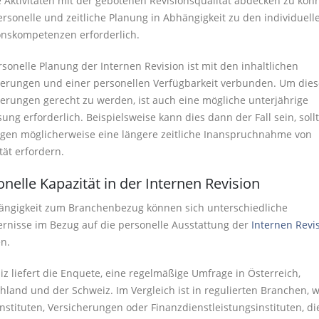
 Aktivitäten mit der gebotenen Revisionsqualität abdecken zu könn
ersonelle und zeitliche Planung in Abhängigkeit zu den individuell
onskompetenzen erforderlich.
rsonelle Planung der Internen Revision ist mit den inhaltlichen
erungen und einer personellen Verfügbarkeit verbunden. Um die
erungen gerecht zu werden, ist auch eine mögliche unterjährige
ung erforderlich. Beispielsweise kann dies dann der Fall sein, soll
gen möglicherweise eine längere zeitliche Inanspruchnahme von
tät erfordern.
onelle Kapazität in der Internen Revision
ängigkeit zum Branchenbezug können sich unterschiedliche
ernisse im Bezug auf die personelle Ausstattung der
Internen Revi
n.
diz liefert die Enquete, eine regelmäßige Umfrage in Österreich,
hland und der Schweiz. Im Vergleich ist in regulierten Branchen, w
instituten, Versicherungen oder Finanzdienstleistungsinstituten, di