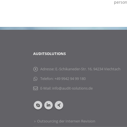
person
AUDITSOLUTIONS
Adresse:
E.-Schikaneder-Str. 16, 94234 Viechtach
Telefon:
+49 9942 94 99 180
E-Mail:
info@audit-solutions.de
Outsourcing der Internen Revision