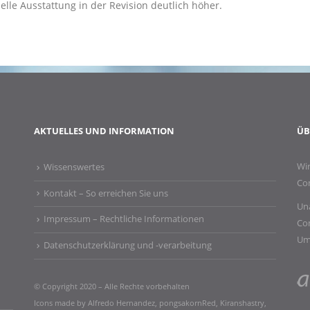
elle Ausstattung in der Revision deutlich höher.
AKTUELLES UND INFORMATION
ÜB
Wir
Wissenswertes
Co
Kontakt – So erreichen Sie uns
Una
Impressum – Rechtliche Informationen​
Co
Um
Datenschutzerklärung und -verarbeitung
© Copyright 2020 – Alle Rechte vorbehalten
Icons made by
Alfredo Hernandez
,
pongsakornRed
,
Kiranshastry
,