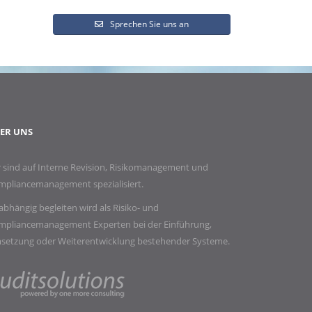
Sprechen Sie uns an
ER UNS
 sind auf Interne Revision, Risikomanagement und
mpliancemanagement spezialisiert.
bhängig begleiten wird als Risiko- und
mpliancemanagement Experten bei der Einführung,
setzung oder Weiterentwicklung bestehender Systeme.