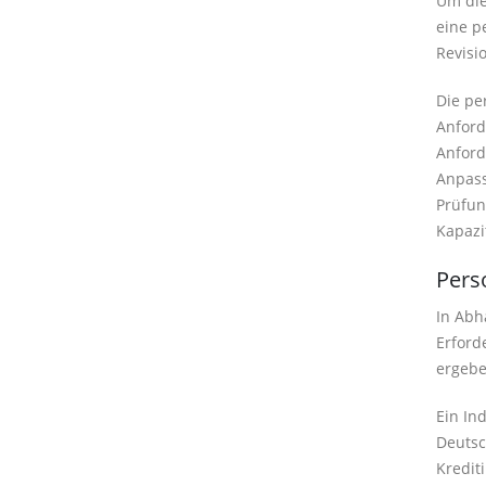
Um die
eine p
Revisi
Die pe
Anford
Anford
Anpass
Prüfun
Kapazi
Pers
In Abh
Erford
ergebe
Ein In
Deutsc
Kredit