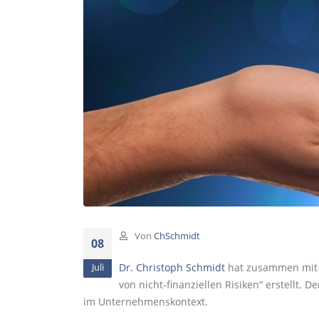
Von
ChSchmidt
08
Dr. Christoph Schmidt
hat zusammen mit R
Juli
von nicht-finanziellen Risiken“ erstellt. 
im Unternehmenskontext.