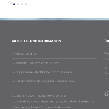
AKTUELLES UND INFORMATION
ÜB
Wir
Wissenswertes
Co
Kontakt – So erreichen Sie uns
Una
Impressum – Rechtliche Informationen​
Co
Um
Datenschutzerklärung und -verarbeitung
© Copyright 2020 – Alle Rechte vorbehalten
Icons made by
Alfredo Hernandez
,
pongsakornRed
,
Kiranshastry
,
dDara
,
surang
,
Freepik
from
www.flaticon.com