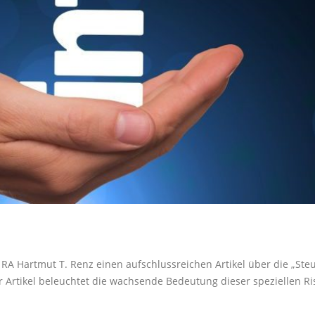
A Hartmut T. Renz einen aufschlussreichen Artikel über die „Ste
Der Artikel beleuchtet die wachsende Bedeutung dieser speziellen Ri