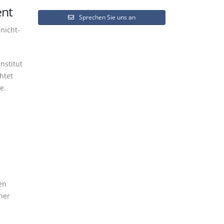
ent
Sprechen Sie uns an
nicht-
nstitut
htet
e.
en
cher