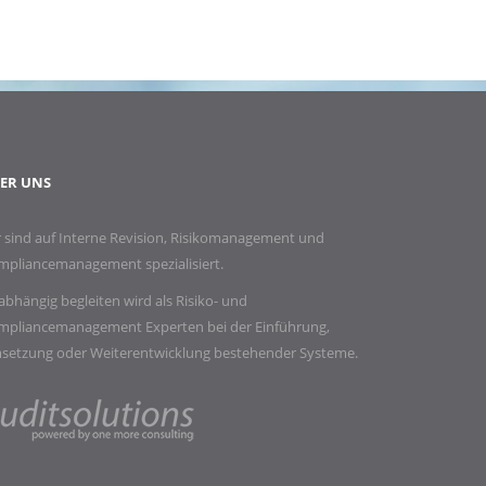
ER UNS
 sind auf Interne Revision, Risikomanagement und
mpliancemanagement spezialisiert.
bhängig begleiten wird als Risiko- und
mpliancemanagement Experten bei der Einführung,
setzung oder Weiterentwicklung bestehender Systeme.