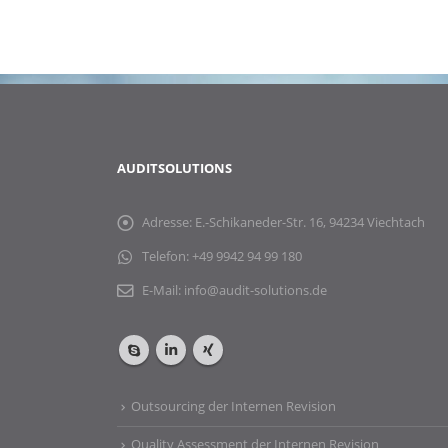
AUDITSOLUTIONS
Adresse:
E.-Schikaneder-Str. 16, 94234 Viechtach
Telefon:
+49 9942 94 99 180
E-Mail:
info@audit-solutions.de
Outsourcing der Internen Revision
Quality Assessment der Internen Revision