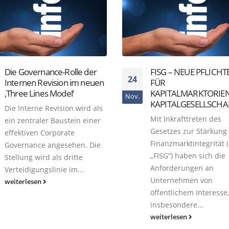
FISG – NEUE PFLICHTEN
Interne Revisionsexp
08
FÜR
für
KAPITALMARKTORIENTIERTE
Versicherungsunter
Jan.
KAPITALGESELLSCHAFTEN
Die regulatorischen
Mit Inkrafttreten des
Anforderungen an die
Gesetzes zur Stärkung der
Branche wachsen steti
Finanzmarktintegrität (kurz
Deshalb sind
„FISG“) haben sich die
hochqualifizierte Inter
Anforderungen an
Revisionsexperten für
Unternehmen von
Versicherungsuntern
öffentlichem Interesse,
heute gefragter denn j
insbesondere...
Die...
weiterlesen
weiterlesen