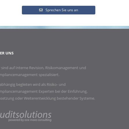
Sprechen Sie uns an
ER UNS
 sind auf Interne Revision, Risikomanagement und
mpliancemanagement spezialisiert.
bhängig begleiten wird als Risiko- und
mpliancemanagement Experten bei der Einführung,
setzung oder Weiterentwicklung bestehender Systeme.