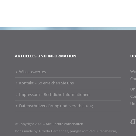
AKTUELLES UND INFORMATION
ÜB
Wir
Wissenswertes
Co
Kontakt – So erreichen Sie uns
Una
Impressum – Rechtliche Informationen​
Co
Um
Datenschutzerklärung und -verarbeitung
© Copyright 2020 – Alle Rechte vorbehalten
Icons made by
Alfredo Hernandez
,
pongsakornRed
,
Kiranshastry
,