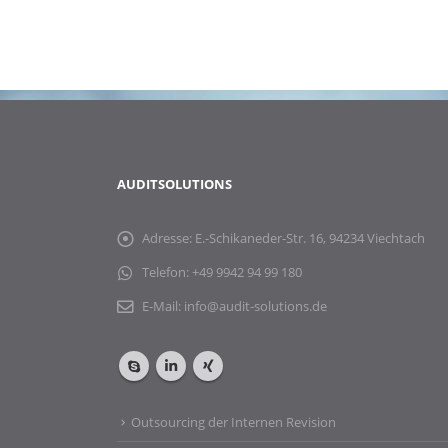
AUDITSOLUTIONS
Adresse:
E.-Schikaneder-Str. 16, 94234 Viechtach
Telefon:
+49 9942 94 99 180
E-Mail:
info@audit-solutions.de
Outsourcing der Internen Revision