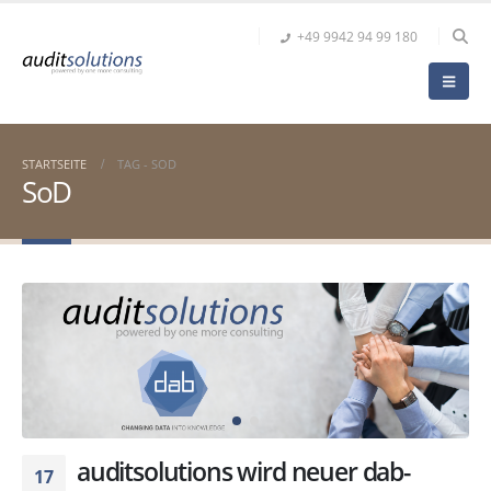
+49 9942 94 99 180
STARTSEITE
TAG -
SOD
SoD
auditsolutions wird neuer dab-
17