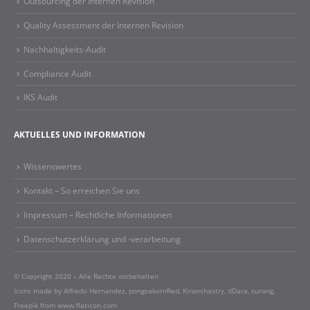
Outsourcing der Internen Revision
Quality Assessment der Internen Revision
Nachhaltigkeits-Audit
Compliance Audit
IKS Audit
AKTUELLES UND INFORMATION
Wissenswertes
Kontakt – So erreichen Sie uns
Impressum – Rechtliche Informationen​
Datenschutzerklärung und -verarbeitung
© Copyright 2020 – Alle Rechte vorbehalten
Icons made by
Alfredo Hernandez
,
pongsakornRed
,
Kiranshastry
,
dDara
,
surang
,
Freepik
from
www.flaticon.com